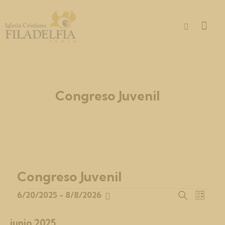
Congreso Juvenil
Congreso Juvenil
N
N
6/20/2025
 - 
8/8/2026
B
L
S
a
a
u
i
e
v
s
v
s
junio 2025