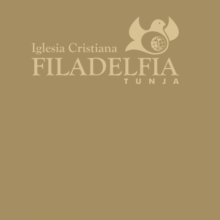
Dirección
Cl. 22 #8-49, Tunja, Boyacá
Contáctanos
contacto@iglesiafiladelfiatunja.org
+57 315 820 79 45