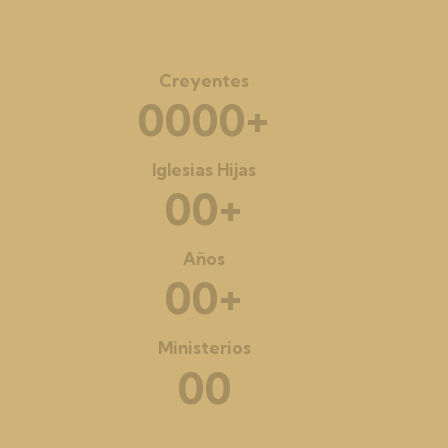
Creyentes
+
0
0
0
0
Iglesias Hijas
+
0
0
Años
+
0
0
Ministerios
0
0