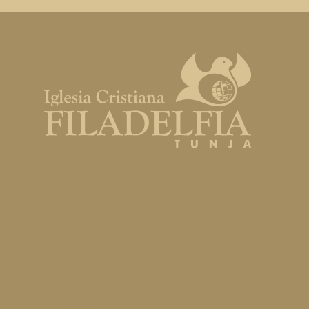
Dirección
Cl. 22 #8-49, Tunja, Boyacá
Contáctanos
contacto@iglesiafiladelfiatunja.org