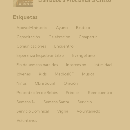
Llamados a Proclamar a Cristo
Etiquetas
Apoyo Ministerial
Ayuno
Bautizo
Capacitación
Celebración
Compartir
Comunicaciones
Encuentro
Esperanza Inquebrantable
Evangelismo
Fin de semana para dos
Intercesión
Intimidad
Jóvenes
Kids
MediosICF
Música
Niños
Obra Social
Oración
Presentación de Bebés
Prédica
Reencuentro
Semana 1+
Semana Santa
Servicio
Servicio Dominical
Vigilia
Voluntariado
Voluntarios