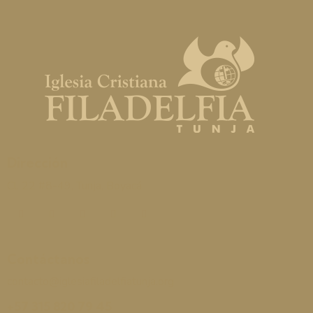
Dirección
Cl. 22 #8-49, Tunja, Boyacá
Contáctanos
contacto@iglesiafiladelfiatunja.org
+57 315 820 79 45