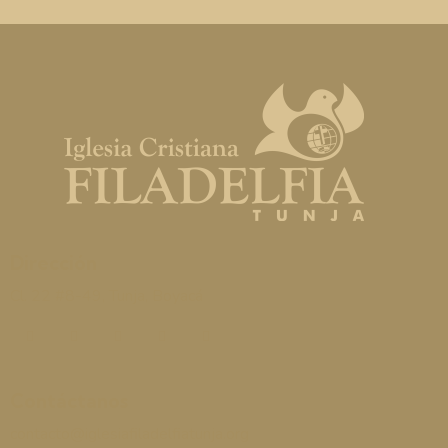
Dirección
Cl. 22 #8-49, Tunja, Boyacá
Contáctanos
contacto@iglesiafiladelfiatunja.org