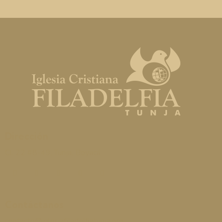
Dirección
Cl. 22 #8-49, Tunja, Boyacá
Contáctanos
contacto@iglesiafiladelfiatunja.org