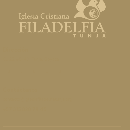
Dirección
Cl. 22 #8-49, Tunja, Boyacá
Contáctanos
contacto@iglesiafiladelfiatunja.org
+57 315 820 79 45