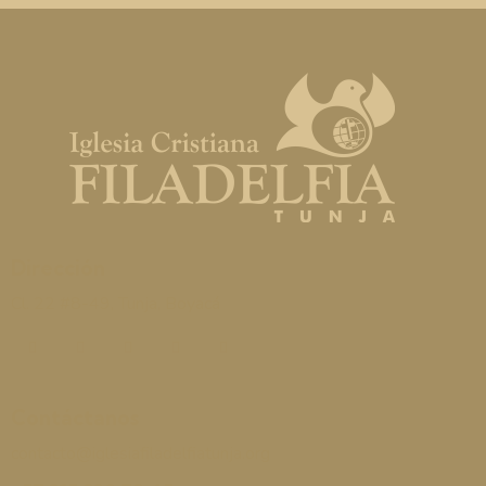
Dirección
Cl. 22 #8-49, Tunja, Boyacá
Contáctanos
contacto@iglesiafiladelfiatunja.org