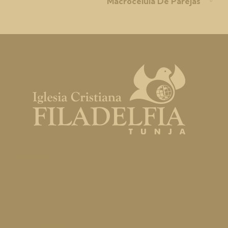
Macrocélula De Parejas
Dirección
Cl. 22 #8-49, Tunja, Boyacá
Contáctanos