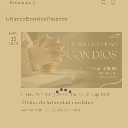
N
N
Próximos
B
L
S
a
a
u
i
e
v
s
v
s
Últimos Eventos Pasados
c
l
e
e
t
a
e
g
a
g
r
NOV
c
a
a
25
c
c
2024
c
i
i
i
o
ó
ó
n
n
n
a
d
d
l
e
e
a
v
f
b
i
Nov 25, 2024 @ 06:30
-
Dic 15, 2024 @ 18:30
e
s
ú
21 Días de Intimidad con Dios
c
t
s
Auditorio ICF
Cl. 22 #8-49, Tunja
h
a
q
a
s
u
.
d