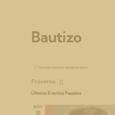
Bautizo
No hay eventos programados.
Próximos
S
Últimos Eventos Pasados
e
l
NOV
e
22