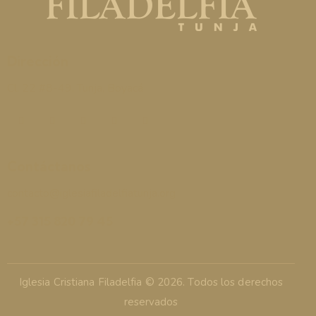
Dirección
Cl. 22 #8-49, Tunja, Boyacá
Contáctanos
contacto@iglesiafiladelfiatunja.org
+57 315 820 79 45
Iglesia Cristiana Filadelfia © 2026. Todos los derechos
reservados