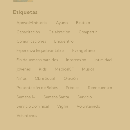
Etiquetas
Apoyo Ministerial
Ayuno
Bautizo
Capacitación
Celebración
Compartir
Comunicaciones
Encuentro
Esperanza Inquebrantable
Evangelismo
Fin de semana para dos
Intercesión
Intimidad
Jóvenes
Kids
MediosICF
Música
Niños
Obra Social
Oración
Presentación de Bebés
Prédica
Reencuentro
Semana 1+
Semana Santa
Servicio
Servicio Dominical
Vigilia
Voluntariado
Voluntarios